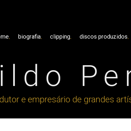
ome
biografia
clipping
discos produzidos
ldo Pe
dutor e empresário de grandes artí