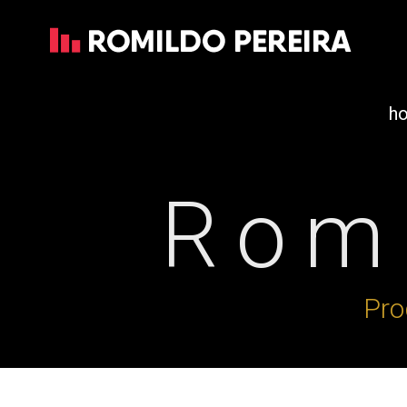
h
Romi
Pro