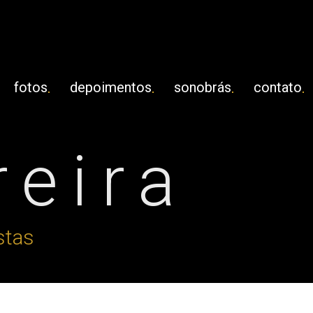
fotos
depoimentos
sonobrás
contato
reira
stas