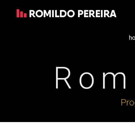
h
Romi
Pro