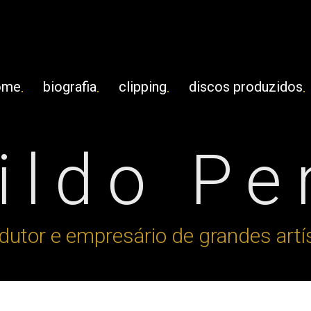
ome
biografia
clipping
discos produzidos
ldo Pe
dutor e empresário de grandes artí