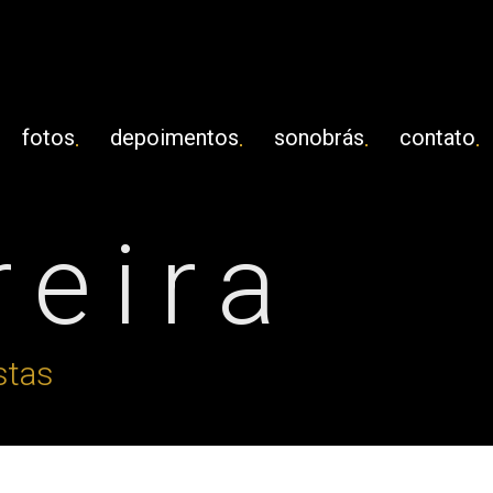
fotos
depoimentos
sonobrás
contato
reira
stas