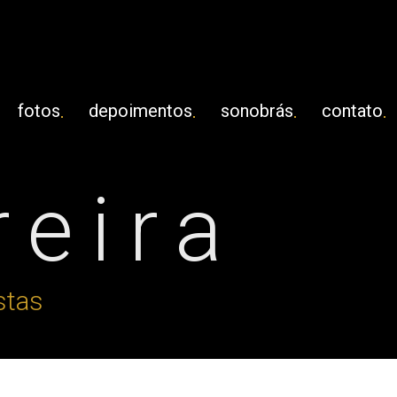
fotos
depoimentos
sonobrás
contato
reira
stas