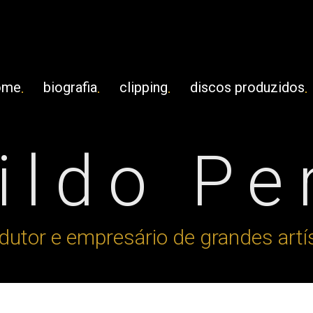
ome
biografia
clipping
discos produzidos
ldo Pe
dutor e empresário de grandes artí