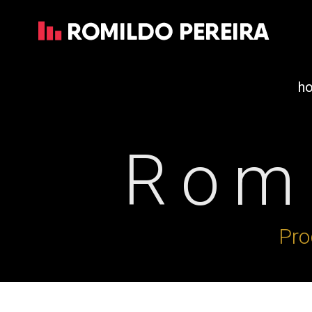
h
Romi
Pro