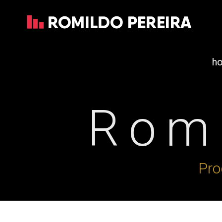
h
Romi
Pro