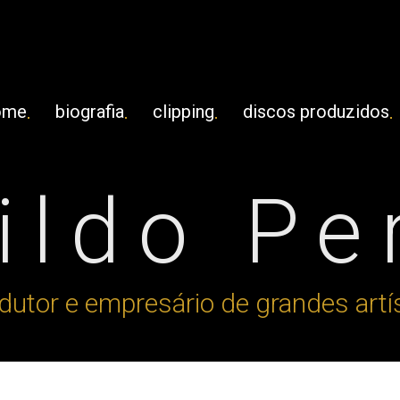
ome
biografia
clipping
discos produzidos
ldo Pe
dutor e empresário de grandes artí