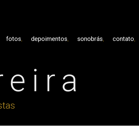
fotos
depoimentos
sonobrás
contato
reira
stas