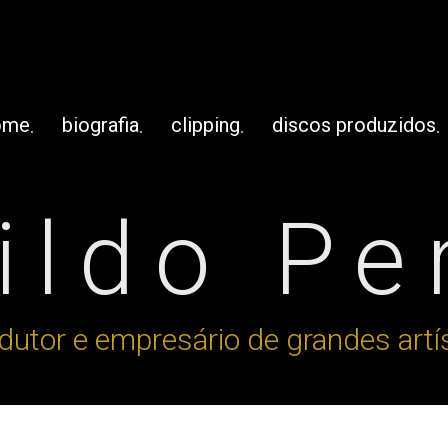
ome
biografia
clipping
discos produzidos
ldo Pe
dutor e empresário de grandes artí