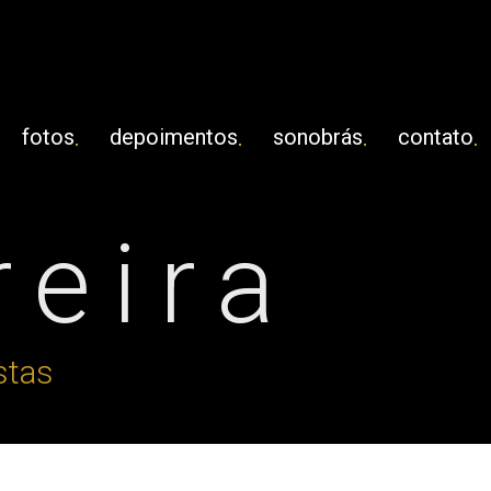
fotos
depoimentos
sonobrás
contato
reira
stas