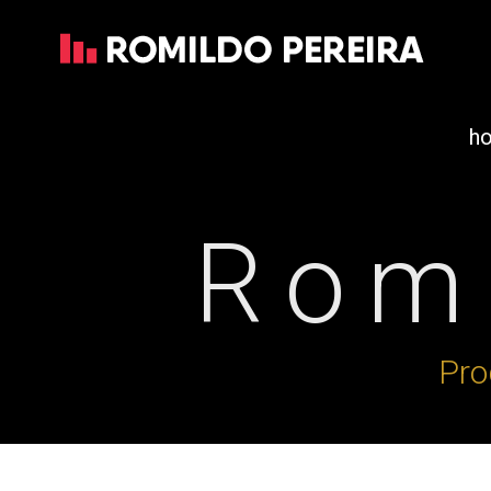
h
Romi
Pro